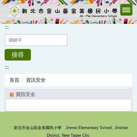
跳
到
主
要
:::
內
容
區
搜尋
:::
首頁
資訊安全
資訊安全
:::
新北市金山區金美國民小學 Jinmei Elementary School, Jinshan
District, New Taipei City.