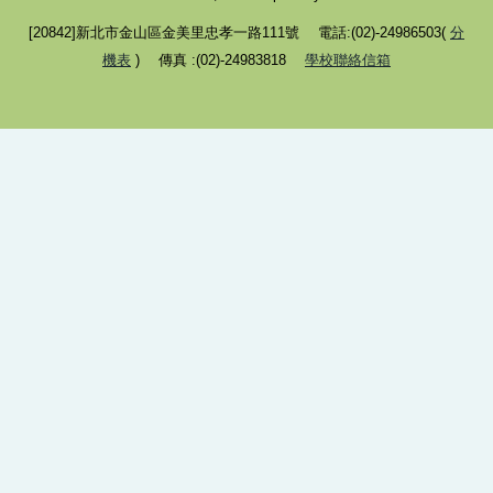
[20842]新北市金山區金美里忠孝一路111號 電話:(02)-24986503(
分
機表
) 傳真 :(02)-24983818
學校聯絡信箱