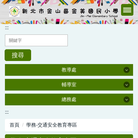
跳
到
主
要
:::
內
容
區
搜尋
教導處
教導處
輔導室
輔導室
教導處
總務處
總務處
:::
輔導室
首頁
學務-交通安全教育專區
總務處