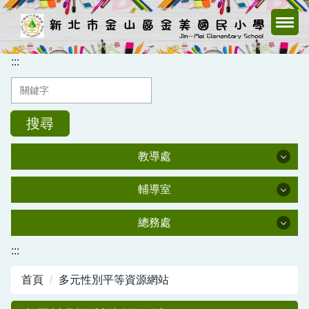
跳
到
主
要
:::
內
容
區
搜尋
教導處
教導處
輔導室
輔導室
教導處
總務處
總務處
:::
輔導室
首頁
多元性別平等資源網站
總務處