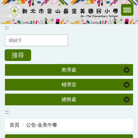
跳
到
主
要
:::
內
容
區
搜尋
教導處
教導處
輔導室
輔導室
教導處
總務處
總務處
:::
輔導室
首頁
公告-金美午餐
總務處