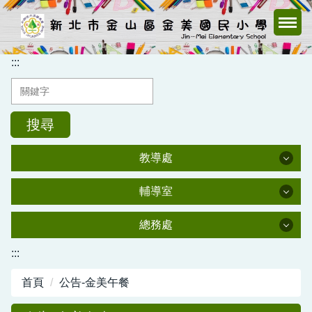
跳
到
主
要
:::
內
容
區
搜尋
教導處
教導處
輔導室
輔導室
教導處
總務處
總務處
:::
輔導室
首頁
公告-金美午餐
總務處